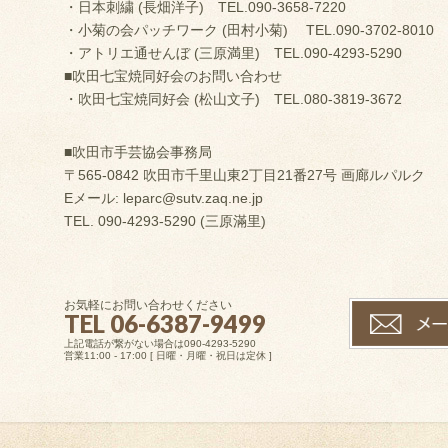
・日本刺繍 (長畑洋子) TEL.090-3658-7220
・小菊の会パッチワーク (田村小菊) TEL.090-3702-8010
・アトリエ通せんぼ (三原満里) TEL.090-4293-5290
■吹田七宝焼同好会のお問い合わせ
・吹田七宝焼同好会 (松山文子) TEL.080-3819-3672
■吹田市手芸協会事務局
〒565-0842 吹田市千里山東2丁目21番27号 画廊ルパルク
Eメール: leparc@sutv.zaq.ne.jp
TEL. 090-4293-5290 (三原滿里)
お気軽にお問い合わせください
TEL 06-6387-9499
上記電話が繋がない場合は090-4293-5290
営業11:00 - 17:00 [ 日曜・月曜・祝日は定休 ]