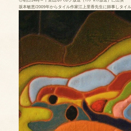
◎初日14時～千里山ルパルク放送（ｲﾝﾀｰﾈｯﾄ放送）に出演
坂本敏恵/2009年からタイル作家江上里香先生に師事しタイ