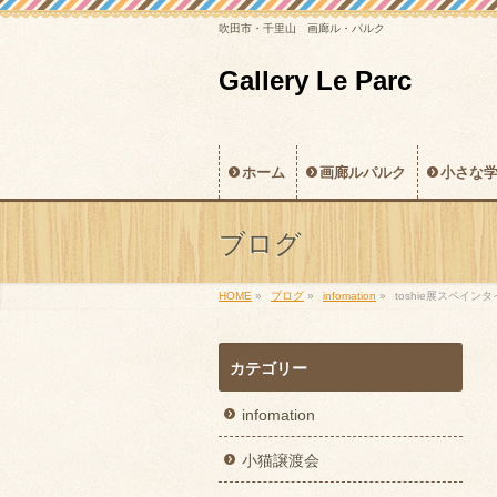
吹田市・千里山 画廊ル・パルク
Gallery Le Parc
ホーム
画廊ルパルク
小さな
ブログ
HOME
»
ブログ
»
infomation
»
toshie展スペイン
カテゴリー
infomation
小猫譲渡会