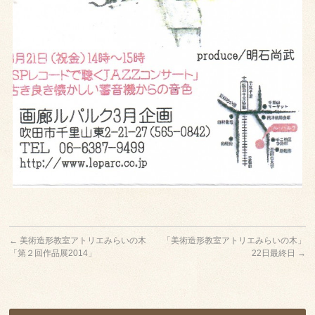
←
美術造形教室アトリエみらいの木
「美術造形教室アトリエみらいの木」
「第２回作品展2014」
22日最終日
→