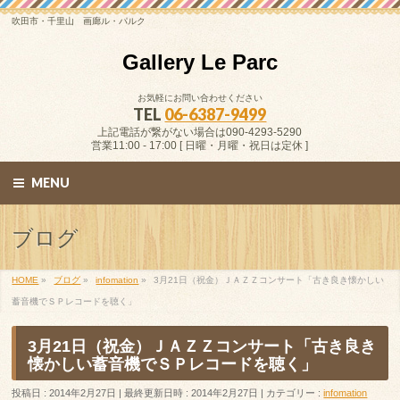
吹田市・千里山 画廊ル・パルク
Gallery Le Parc
お気軽にお問い合わせください
TEL
06-6387-9499
上記電話が繋がない場合は090-4293-5290
営業11:00 - 17:00 [ 日曜・月曜・祝日は定休 ]
MENU
ブログ
HOME
»
ブログ
»
infomation
»
3月21日（祝金）ＪＡＺＺコンサート「古き良き懐かしい
蓄音機でＳＰレコードを聴く」
3月21日（祝金）ＪＡＺＺコンサート「古き良き
懐かしい蓄音機でＳＰレコードを聴く」
投稿日 : 2014年2月27日
最終更新日時 : 2014年2月27日
カテゴリー :
infomation