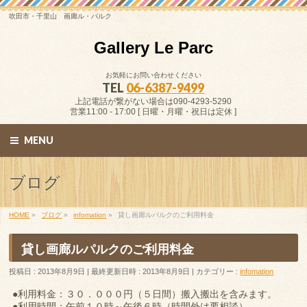
吹田市・千里山 画廊ル・パルク
Gallery Le Parc
お気軽にお問い合わせください
TEL
06-6387-9499
上記電話が繋がない場合は090-4293-5290
営業11:00 - 17:00 [ 日曜・月曜・祝日は定休 ]
MENU
ブログ
HOME
»
ブログ
»
infomation
»
貸し画廊ルパルクのご利用料金
貸し画廊ルパルクのご利用料金
投稿日 : 2013年8月9日
最終更新日時 : 2013年8月9日
カテゴリー :
infomation
●利用料金：３０．０００円（５日間）搬入搬出を含みます。
●利用時間：午前１０時～午後６時（時間外は要相談）