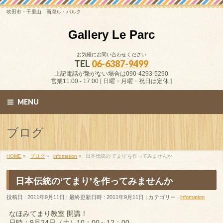
吹田市・千里山 画廊ル・パルク
Gallery Le Parc
お気軽にお問い合わせください
TEL
06-6387-9499
上記電話が繋がない場合は090-4293-5290
営業11:00 - 17:00 [ 日曜・月曜・祝日は定休 ]
MENU
ブログ
HOME
»
ブログ
»
infomation
»
日本伝統の‘てまり’を作ってみませんか
日本伝統の‘てまり’を作ってみませんか
投稿日 : 2011年9月11日
最終更新日時 : 2011年9月11日
カテゴリー :
infomation
なほみてまり教室 開講！
日時：9月24日（土）10：00～12：00