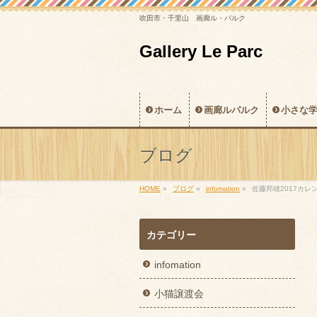
吹田市・千里山 画廊ル・パルク
Gallery Le Parc
ホーム
画廊ルパルク
小さな
ブログ
HOME
»
ブログ
»
infomation
»
佐藤邦雄2017カ
カテゴリー
infomation
小猫譲渡会