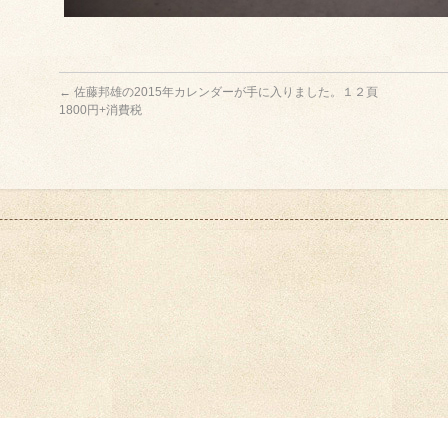
←
佐藤邦雄の2015年カレンダーが手に入りました。１２頁
1800円+消費税
Copyright ©
Gallery Le Parc/画廊ル・パルク
All Rights Reserved.