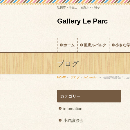
吹田市・千里山 画廊ル・パルク
Gallery Le Parc
ホーム
画廊ルパルク
小さな
ブログ
HOME
»
ブログ
»
infomation
»
佐藤邦雄作品「天王
カテゴリー
infomation
小猫譲渡会