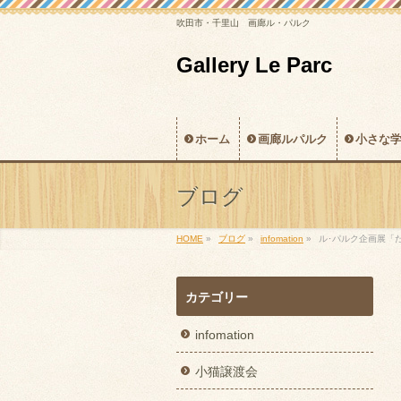
吹田市・千里山 画廊ル・パルク
Gallery Le Parc
ホーム
画廊ルパルク
小さな
ブログ
HOME
»
ブログ
»
infomation
»
ル･パルク企画展「た
カテゴリー
infomation
小猫譲渡会