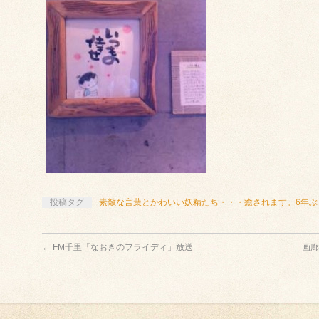
投稿タグ
素敵な言葉とかわいい妖精たち・・・癒されます。6年ぶ
←
FM千里「なおきのフライディ」放送
画廊