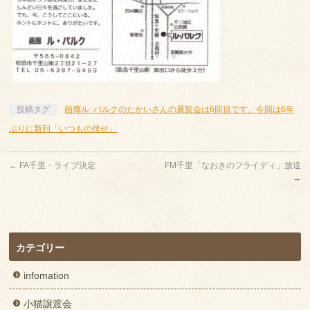
投稿タグ
画廊ル･パルクのたかいさんの展覧会は6回目です。今回は6年
ぶりに新刊「いつもの倖せ」
←
FA千里・ライブ決定
FM千里「なおきのフライディ」放送
→
カテゴリー
infomation
小猫譲渡会